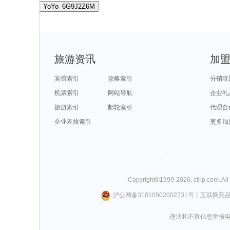
YoYo_6G9J2Z6M
旅游资讯
加
宾馆索引
攻略索引
分销联
机票索引
网站导航
企业礼
旅游索引
邮轮索引
代理合
企业差旅索引
更多加
Copyright©
1999-
2026
,
ctrip.com
. Al
沪公网备31010502002731号
丨
互联网药
违法和不良信息举报电话0