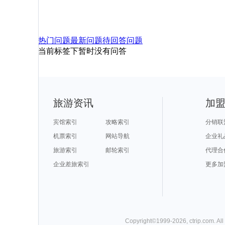
热门问题
最新问题
待回答问题
当前标签下暂时没有问答
旅游资讯
加
宾馆索引
攻略索引
分销联
机票索引
网站导航
企业礼
旅游索引
邮轮索引
代理合
企业差旅索引
更多加
Copyright©
1999-
2026
,
ctrip.com
. Al