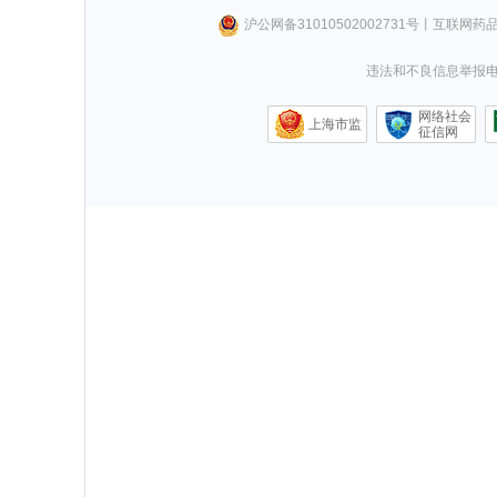
沪公网备31010502002731号
丨
互联网药
违法和不良信息举报电话0
网络社会
上海市监
征信网