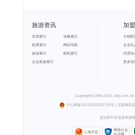
旅游资讯
加
宾馆索引
攻略索引
分销联
机票索引
网站导航
企业礼
旅游索引
邮轮索引
代理合
企业差旅索引
更多加
Copyright©
1999-
2026
,
ctrip.com
. Al
沪公网备31010502002731号
丨
互联网药
违法和不良信息举报电话0
网络社会
上海市监
征信网