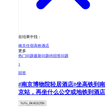
在结果中找：
南京
住宿
高铁
酒店
更多
热门问题
最新问题
待回答问题
1
回答
#南京博物院轻居酒店#坐高铁到南
京站，再坐什么公交或地铁到酒店
YoYo_6K4G0J5N