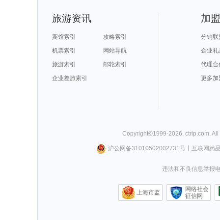
旅游资讯
加
宾馆索引
攻略索引
分销联
机票索引
网站导航
企业礼
旅游索引
邮轮索引
代理合
企业差旅索引
更多加
Copyright©
1999-
2026
,
ctrip.com
. Al
沪公网备31010502002731号
丨
互联网药
违法和不良信息举报电话0
网络社会
上海市监
征信网