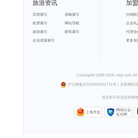
旅游资讯
加
宾馆索引
攻略索引
分销联
机票索引
网站导航
企业礼
旅游索引
邮轮索引
代理合
企业差旅索引
更多加
Copyright©
1999-
2026
,
ctrip.com
. Al
沪公网备31010502002731号
丨
互联网药
违法和不良信息举报电话0
网络社会
上海市监
征信网