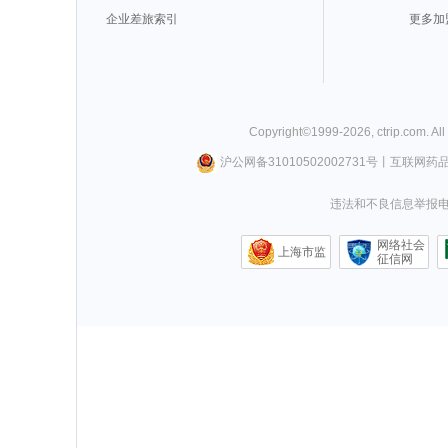
企业差旅索引
更多加
Copyright©
1999-
2026
,
ctrip.com
. Al
沪公网备31010502002731号
丨
互联网药
违法和不良信息举报电话0
网络社会
上海市监
征信网