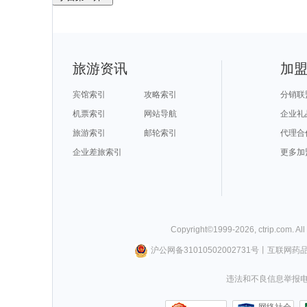
旅游资讯
加
宾馆索引
攻略索引
分销联
机票索引
网站导航
企业礼
旅游索引
邮轮索引
代理合
企业差旅索引
更多加
Copyright©
1999-
2026
,
ctrip.com
. Al
沪公网备31010502002731号
丨
互联网药
违法和不良信息举报电话0