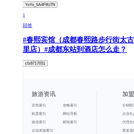
YoYo_5A4F9U7N
1
回答
#春熙宾馆（成都春熙路步行街太古
里店）#成都东站到酒店怎么走？
cfz8717031
旅游资讯
加
宾馆索引
攻略索引
分销联
机票索引
网站导航
企业礼
旅游索引
邮轮索引
代理合
企业差旅索引
更多加