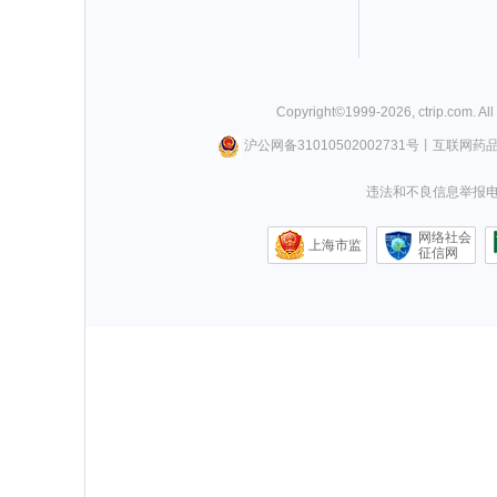
Copyright©
1999-
2026
,
ctrip.com
. Al
沪公网备31010502002731号
丨
互联网药
违法和不良信息举报电话0
网络社会
上海市监
征信网