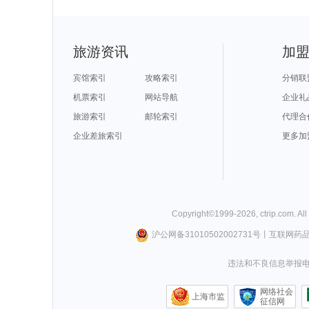
旅游资讯
加
宾馆索引
攻略索引
分销联
机票索引
网站导航
企业礼
旅游索引
邮轮索引
代理合
企业差旅索引
更多加
Copyright©
1999-
2026
,
ctrip.com
. Al
沪公网备31010502002731号
丨
互联网药
违法和不良信息举报电话0
网络社会
上海市监
征信网