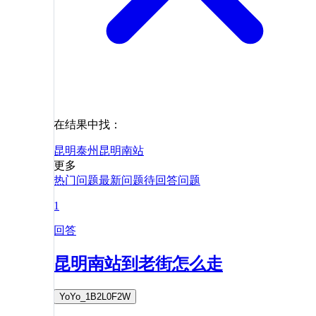
在结果中找：
昆明
泰州
昆明南站
更多
热门问题
最新问题
待回答问题
1
回答
昆明南站到老街怎么走
YoYo_1B2L0F2W