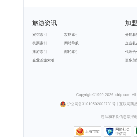
旅游资讯
加
宾馆索引
攻略索引
分销联
机票索引
网站导航
企业礼
旅游索引
邮轮索引
代理合
企业差旅索引
更多加
Copyright©
1999-
2026
,
ctrip.com
. Al
沪公网备31010502002731号
丨
互联网药
违法和不良信息举报电话0
网络社会
上海市监
征信网