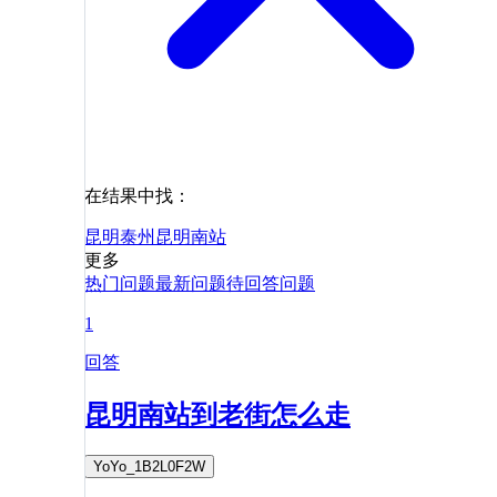
在结果中找：
昆明
泰州
昆明南站
更多
热门问题
最新问题
待回答问题
1
回答
昆明南站到老街怎么走
YoYo_1B2L0F2W