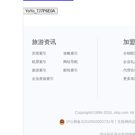
YoYo_7J7P6E0A
旅游资讯
加
宾馆索引
攻略索引
分销联
机票索引
网站导航
企业礼
旅游索引
邮轮索引
代理合
企业差旅索引
更多加
Copyright©
1999-
2026
,
ctrip.com
. Al
沪公网备31010502002731号
丨
互联网药
违法和不良信息举报电话0