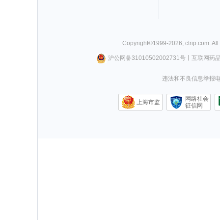
Copyright©
1999-
2026
,
ctrip.com
. Al
沪公网备31010502002731号
丨
互联网药
违法和不良信息举报电话0
网络社会
上海市监
征信网