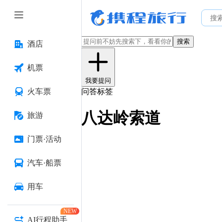
搜索
酒店
机票
我要提问
火车票
问答标签
八达岭索道
旅游
门票·活动
汽车·船票
用车
NEW
AI行程助手