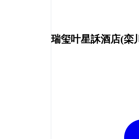
瑞玺叶星訸酒店(栾