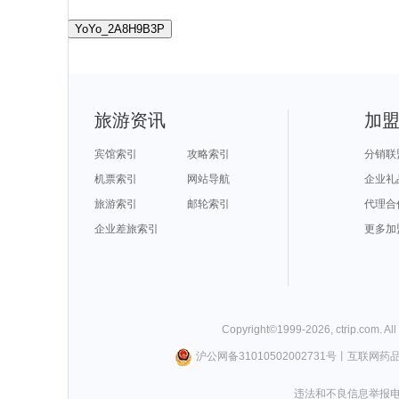
YoYo_2A8H9B3P
旅游资讯
加
宾馆索引
攻略索引
分销联
机票索引
网站导航
企业礼
旅游索引
邮轮索引
代理合
企业差旅索引
更多加
Copyright©
1999-
2026
,
ctrip.com
. Al
沪公网备31010502002731号
丨
互联网药
违法和不良信息举报电话0