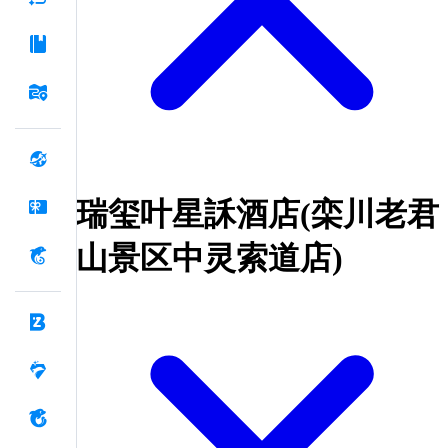
瑞玺叶星訸酒店(栾川老君
山景区中灵索道店)