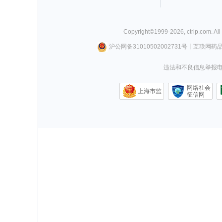
Copyright©
1999-
2026
,
ctrip.com
. Al
沪公网备31010502002731号
丨
互联网药
违法和不良信息举报电话0
网络社会
上海市监
征信网