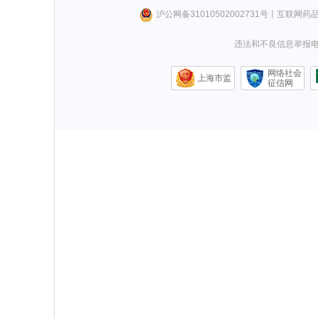
沪公网备31010502002731号
丨
互联网药
违法和不良信息举报电话0
网络社会
上海市监
征信网