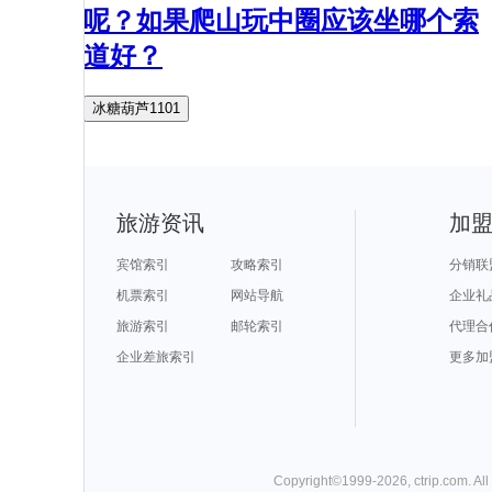
呢？如果爬山玩中圈应该坐哪个索
道好？
冰糖葫芦1101
旅游资讯
加
宾馆索引
攻略索引
分销联
机票索引
网站导航
企业礼
旅游索引
邮轮索引
代理合
企业差旅索引
更多加
Copyright©
1999-
2026
,
ctrip.com
. Al