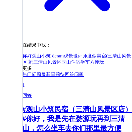
在结果中找：
你好
观山小筑·deram观景设计师度假美宿(三清山风景
区店)
三清山风景区
玉山
住宿
坐车
方便
玩
更多
热门问题
最新问题
待回答问题
1
回答
#观山小筑民宿（三清山风景区店）
#你好，我是先在婺源玩再到三清
山，怎么坐车去你们那里最方便