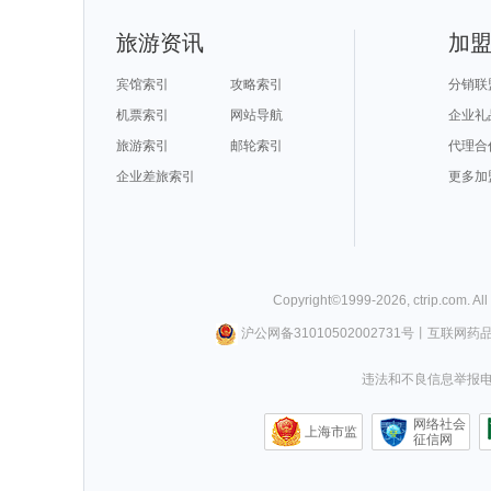
旅游资讯
加
宾馆索引
攻略索引
分销联
机票索引
网站导航
企业礼
旅游索引
邮轮索引
代理合
企业差旅索引
更多加
Copyright©
1999-
2026
,
ctrip.com
. Al
沪公网备31010502002731号
丨
互联网药
违法和不良信息举报电话0
网络社会
上海市监
征信网