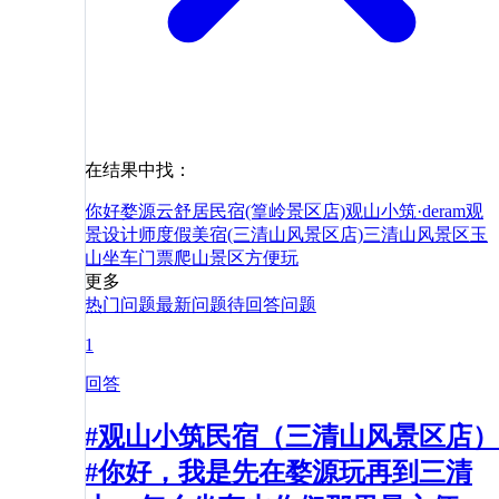
在结果中找：
你好
婺源云舒居民宿(篁岭景区店)
观山小筑·deram观
景设计师度假美宿(三清山风景区店)
三清山风景区
玉
山
坐车
门票
爬山
景区
方便
玩
更多
热门问题
最新问题
待回答问题
1
回答
#观山小筑民宿（三清山风景区店）
#你好，我是先在婺源玩再到三清