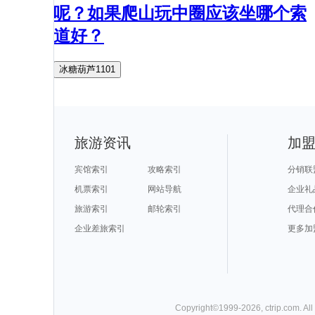
呢？如果爬山玩中圈应该坐哪个索
道好？
冰糖葫芦1101
旅游资讯
加
宾馆索引
攻略索引
分销联
机票索引
网站导航
企业礼
旅游索引
邮轮索引
代理合
企业差旅索引
更多加
Copyright©
1999-
2026
,
ctrip.com
. Al