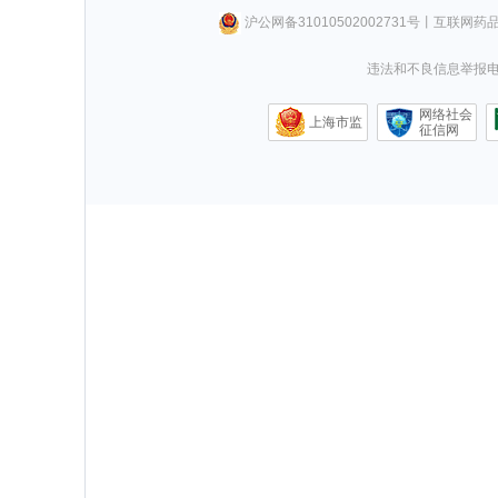
沪公网备31010502002731号
丨
互联网药
违法和不良信息举报电话0
网络社会
上海市监
征信网