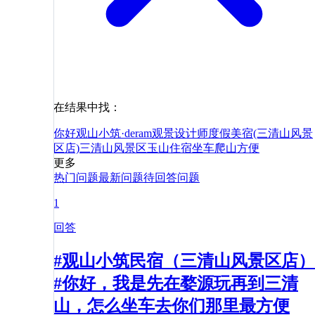
在结果中找：
你好
观山小筑·deram观景设计师度假美宿(三清山风景
区店)
三清山风景区
玉山
住宿
坐车
爬山
方便
更多
热门问题
最新问题
待回答问题
1
回答
#观山小筑民宿（三清山风景区店）
#你好，我是先在婺源玩再到三清
山，怎么坐车去你们那里最方便