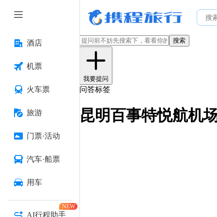
搜索
酒店
机票
我要提问
火车票
问答标签
昆明百事特悦航机
旅游
门票·活动
汽车·船票
用车
NEW
AI行程助手