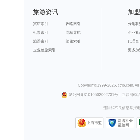
旅游资讯
加
宾馆索引
攻略索引
分销联
机票索引
网站导航
企业礼
旅游索引
邮轮索引
代理合
企业差旅索引
更多加
Copyright©
1999-
2026
,
ctrip.com
. Al
沪公网备31010502002731号
丨
互联网药
违法和不良信息举报电话0
网络社会
上海市监
征信网