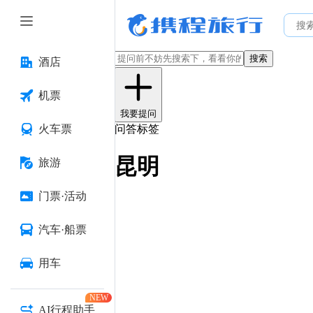
搜索
酒店
机票
我要提问
火车票
问答标签
昆明
旅游
门票·活动
汽车·船票
用车
NEW
AI行程助手