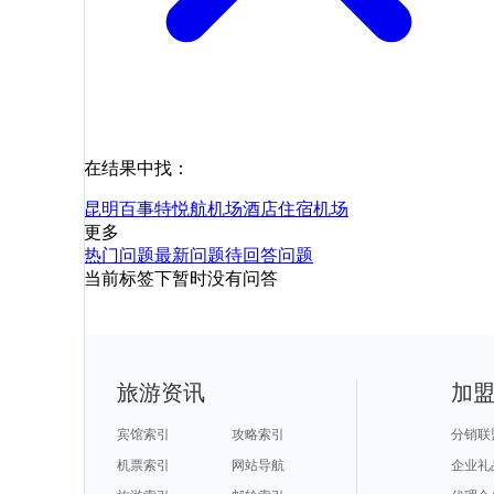
在结果中找：
昆明百事特悦航机场酒店
住宿
机场
更多
热门问题
最新问题
待回答问题
当前标签下暂时没有问答
旅游资讯
加
宾馆索引
攻略索引
分销联
机票索引
网站导航
企业礼