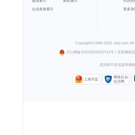
旅游索引
邮轮索引
代理合
企业差旅索引
更多加
Copyright©
1999-
2026
,
ctrip.com
. Al
沪公网备31010502002731号
丨
互联网药
违法和不良信息举报电话0
网络社会
上海市监
征信网