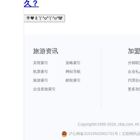
久？
🍭💖🍼丫^o^丫^o^🐼
旅游资讯
加
宾馆索引
攻略索引
分销联
机票索引
网站导航
企业礼
旅游索引
邮轮索引
代理合
企业差旅索引
更多加
Copyright©
1999-
2026
,
ctrip.com
. Al
沪公网备31010502002731号
丨
互联网药