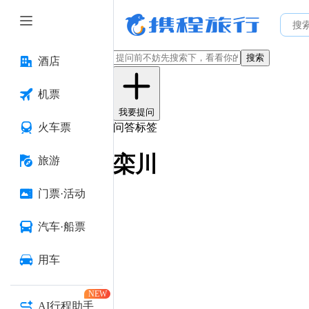
搜索
酒店
机票
我要提问
火车票
问答标签
栾川
旅游
门票·活动
汽车·船票
用车
NEW
AI行程助手