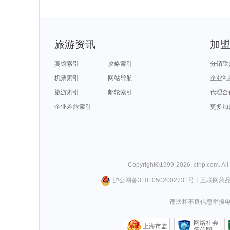
旅游资讯
加
宾馆索引
攻略索引
分销联
机票索引
网站导航
企业礼
旅游索引
邮轮索引
代理合
企业差旅索引
更多加
Copyright©
1999-
2026
,
ctrip.com
. Al
沪公网备31010502002731号
丨
互联网药
违法和不良信息举报电话0
网络社会
上海市监
征信网