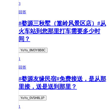
3
回答
#婺源三秋墅（篁岭风景区店）#从
火车站到您那里打车需要多少时
间？
YoYo_8M3Y8B8C
1
回答
#婺源友缘民宿#免费接送，是从那
里接，送是送到那里？
YoYo_0V5H8L1P
1