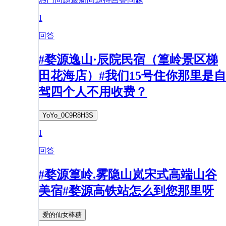
1
回答
#婺源逸山·辰院民宿（篁岭景区梯
田花海店）#我们15号住你那里是自
驾四个人不用收费？
YoYo_0C9R8H3S
1
回答
#婺源篁岭.雾隐山岚宋式高端山谷
美宿#婺源高铁站怎么到您那里呀
爱的仙女棒糖