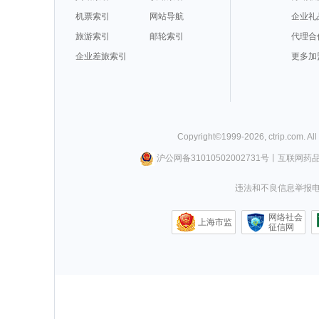
机票索引
网站导航
企业礼
旅游索引
邮轮索引
代理合
企业差旅索引
更多加
Copyright©
1999-
2026
,
ctrip.com
. Al
沪公网备31010502002731号
丨
互联网药
违法和不良信息举报电话0
网络社会
上海市监
征信网