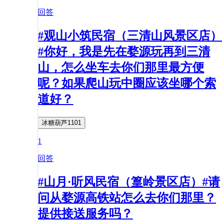
回答
#观山小筑民宿（三清山风景区店）
#你好，我是先在婺源玩再到三清
山，怎么坐车去你们那里最方便
呢？如果爬山玩中圈应该坐哪个索
道好？
冰糖葫芦1101
1
回答
#山月·听风民宿（篁岭景区店）#请
问从婺源高铁站怎么去你们那里？
提供接送服务吗？