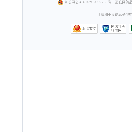
沪公网备31010502002731号
丨
互联网药
违法和不良信息举报电话0
网络社会
上海市监
征信网