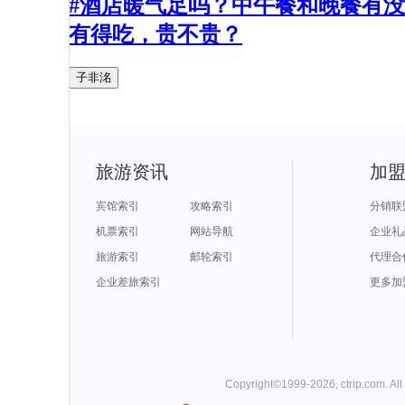
#酒店暖气足吗？中午餐和晚餐有没
有得吃，贵不贵？
子非洺
旅游资讯
加
宾馆索引
攻略索引
分销联
机票索引
网站导航
企业礼
旅游索引
邮轮索引
代理合
企业差旅索引
更多加
Copyright©
1999-
2026
,
ctrip.com
. Al