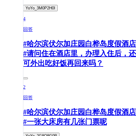
YoYo_3M0P2H0I
4
回答
#哈尔滨伏尔加庄园白桦岛度假酒店
#请问住在酒店里，办理入住后，还
可外出吃好饭再回来吗？
2
回答
#哈尔滨伏尔加庄园白桦岛度假酒店
#一张大床房有几张门票呢
YoYo_2G8O8G0P