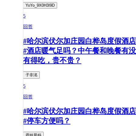
YoYo_9X0H3I9D
5
回答
#哈尔滨伏尔加庄园白桦岛度假酒店
#酒店暖气足吗？中午餐和晚餐有没
有得吃，贵不贵？
子非洺
5
回答
#哈尔滨伏尔加庄园白桦岛度假酒店
#停车方便吗？
霞姐晨妈