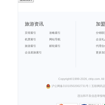
旅游资讯
加
宾馆索引
攻略索引
分销联
机票索引
网站导航
企业礼
旅游索引
邮轮索引
代理合
企业差旅索引
更多加
Copyright©
1999-
2026
,
ctrip.com
. Al
沪公网备31010502002731号
丨
互联网药
违法和不良信息举报电话0