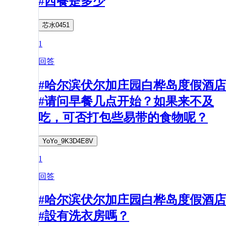
#西餐是多少
芯水0451
1
回答
#哈尔滨伏尔加庄园白桦岛度假酒店
#请问早餐几点开始？如果来不及
吃，可否打包些易带的食物呢？
YoYo_9K3D4E8V
1
回答
#哈尔滨伏尔加庄园白桦岛度假酒店
#設有洗衣房嗎？