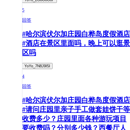
5
回答
#哈尔滨伏尔加庄园白桦岛度假酒店
#酒店在景区里面吗，晚上可以逛景
区吗
YoYo_7N8J9I5I
4
回答
#哈尔滨伏尔加庄园白桦岛度假酒店
#请问庄园里亲子手工做套娃饼干等
收费多少？庄园里面各种游玩项目
要收费吗？分别多少钱？西餐厅人