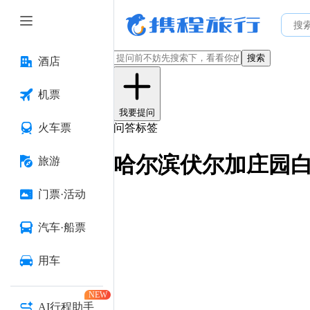
搜索
酒店
机票
我要提问
火车票
问答标签
哈尔滨伏尔加庄园
旅游
门票·活动
汽车·船票
用车
NEW
AI行程助手