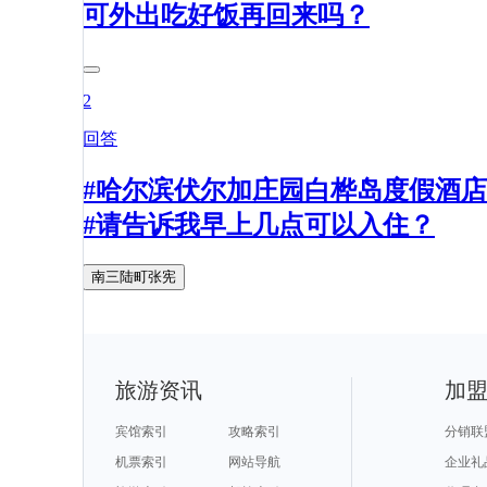
可外出吃好饭再回来吗？
2
回答
#哈尔滨伏尔加庄园白桦岛度假酒店
#请告诉我早上几点可以入住？
南三陆町张宪
旅游资讯
加
宾馆索引
攻略索引
分销联
机票索引
网站导航
企业礼