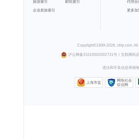
旅游索引
邮轮索引
代理合
企业差旅索引
更多加
Copyright©
1999-
2026
,
ctrip.com
. Al
沪公网备31010502002731号
丨
互联网药
违法和不良信息举报电话0
网络社会
上海市监
征信网