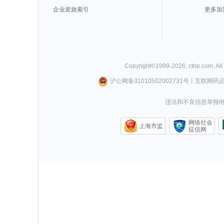
企业差旅索引
更多加
Copyright©
1999-
2026
,
ctrip.com
. Al
沪公网备31010502002731号
丨
互联网药
违法和不良信息举报电话0
网络社会
上海市监
征信网