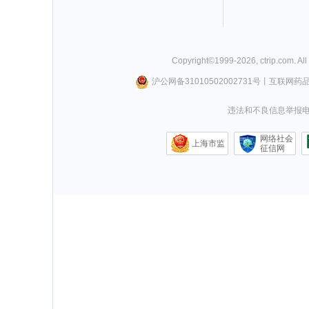
Copyright©
1999-
2026
,
ctrip.com
. Al
沪公网备31010502002731号
丨
互联网药
违法和不良信息举报电话0
网络社会
上海市监
征信网