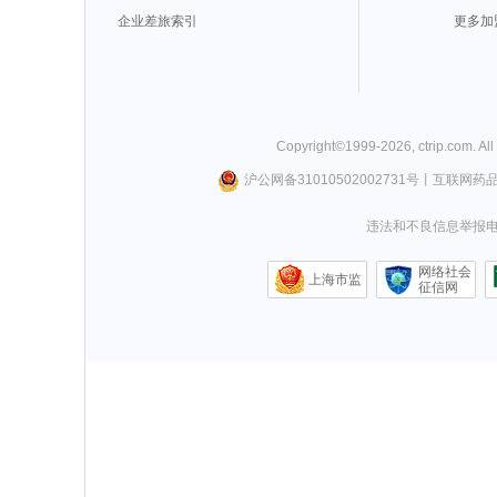
企业差旅索引
更多加
Copyright©
1999-
2026
,
ctrip.com
. Al
沪公网备31010502002731号
丨
互联网药
违法和不良信息举报电话0
网络社会
上海市监
征信网