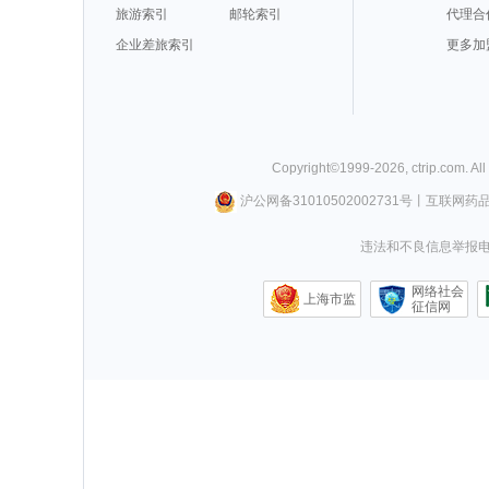
旅游索引
邮轮索引
代理合
企业差旅索引
更多加
Copyright©
1999-
2026
,
ctrip.com
. Al
沪公网备31010502002731号
丨
互联网药
违法和不良信息举报电话0
网络社会
上海市监
征信网