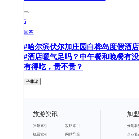
5
回答
#哈尔滨伏尔加庄园白桦岛度假酒店
#酒店暖气足吗？中午餐和晚餐有没
有得吃，贵不贵？
子非洺
旅游资讯
加
宾馆索引
攻略索引
分销联
机票索引
网站导航
企业礼