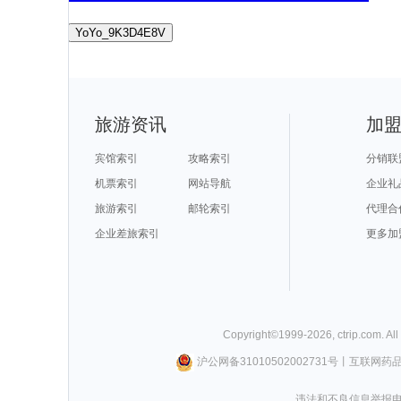
YoYo_9K3D4E8V
旅游资讯
加
宾馆索引
攻略索引
分销联
机票索引
网站导航
企业礼
旅游索引
邮轮索引
代理合
企业差旅索引
更多加
Copyright©
1999-
2026
,
ctrip.com
. Al
沪公网备31010502002731号
丨
互联网药
违法和不良信息举报电话0