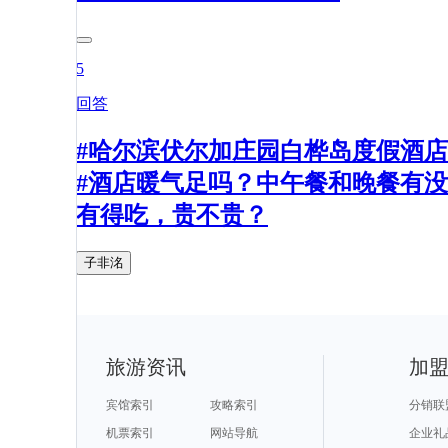
5
回答
#哈尔滨伏尔加庄园白桦岛度假酒店
#酒店暖气足吗？中午餐和晚餐有没
有得吃，贵不贵？
子非洺
旅游资讯
加
宾馆索引
攻略索引
分销联
机票索引
网站导航
企业礼