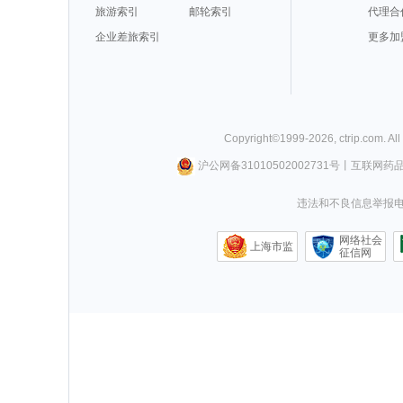
旅游索引
邮轮索引
代理合
企业差旅索引
更多加
Copyright©
1999-
2026
,
ctrip.com
. Al
沪公网备31010502002731号
丨
互联网药
违法和不良信息举报电话0
网络社会
上海市监
征信网