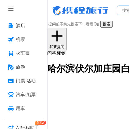
搜索
酒店
机票
我要提问
火车票
问答标签
哈尔滨伏尔加庄园
旅游
门票·活动
汽车·船票
用车
NEW
AI行程助手