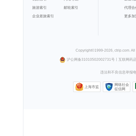
旅游索引
邮轮索引
代理合
企业差旅索引
更多加
Copyright©
1999-
2026
,
ctrip.com
. Al
沪公网备31010502002731号
丨
互联网药
违法和不良信息举报电话0
网络社会
上海市监
征信网