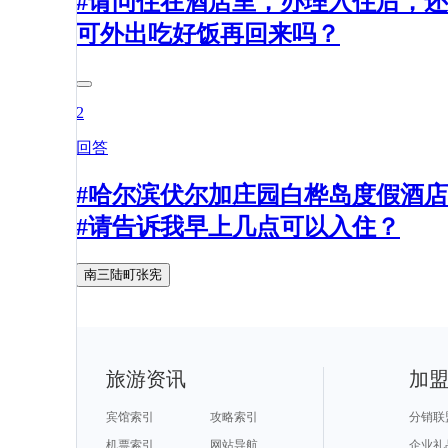
#请问住在酒店里，办理入住后，还
可外出吃好饭再回来吗？
2
回答
#哈尔滨伏尔加庄园白桦岛度假酒店
#请告诉我早上几点可以入住？
南三陆町张宪
旅游资讯
加
宾馆索引
攻略索引
分销联
机票索引
网站导航
企业礼