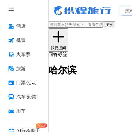
搜索
酒店
机票
我要提问
火车票
问答标签
哈尔滨
旅游
门票·活动
汽车·船票
用车
NEW
AI行程助手