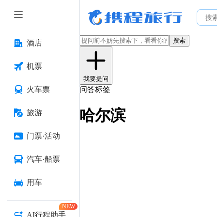
搜索
酒店
机票
我要提问
火车票
问答标签
哈尔滨
旅游
门票·活动
汽车·船票
用车
NEW
AI行程助手