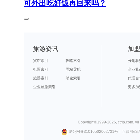
可外出吃好饭再回来吗？
旅游资讯
加
宾馆索引
攻略索引
分销联
机票索引
网站导航
企业礼
旅游索引
邮轮索引
代理合
企业差旅索引
更多加
Copyright©
1999-
2026
,
ctrip.com
. Al
沪公网备31010502002731号
丨
互联网药