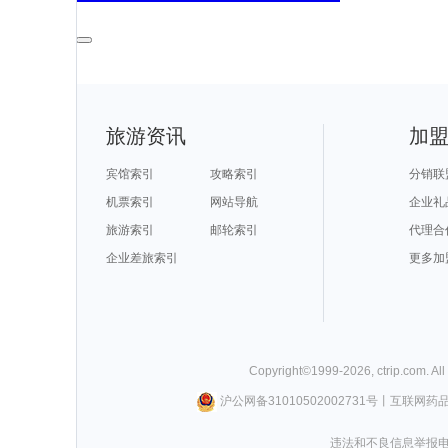
旅游资讯
加
宾馆索引
攻略索引
分销联
机票索引
网站导航
企业礼
旅游索引
邮轮索引
代理合
企业差旅索引
更多加
Copyright©
1999-
2026
,
ctrip.com
. Al
沪公网备31010502002731号
丨
互联网药
违法和不良信息举报电话0