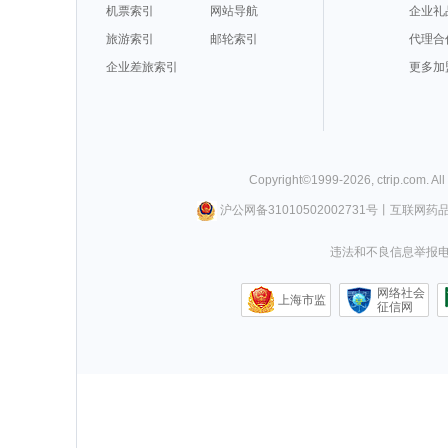
机票索引
网站导航
企业礼
旅游索引
邮轮索引
代理合
企业差旅索引
更多加
Copyright©
1999-
2026
,
ctrip.com
. Al
沪公网备31010502002731号
丨
互联网药
违法和不良信息举报电话0
网络社会
上海市监
征信网