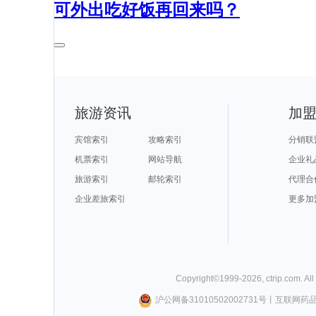
可外出吃好饭再回来吗？
旅游资讯
加
宾馆索引
攻略索引
分销联
机票索引
网站导航
企业礼
旅游索引
邮轮索引
代理合
企业差旅索引
更多加
Copyright©
1999-
2026
,
ctrip.com
. Al
沪公网备31010502002731号
丨
互联网药