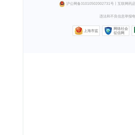
沪公网备31010502002731号
丨
互联网药
违法和不良信息举报电话0
网络社会
上海市监
征信网