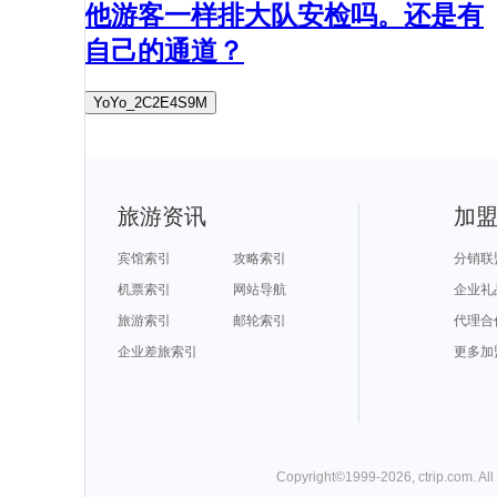
他游客一样排大队安检吗。还是有
自己的通道？
YoYo_2C2E4S9M
旅游资讯
加
宾馆索引
攻略索引
分销联
机票索引
网站导航
企业礼
旅游索引
邮轮索引
代理合
企业差旅索引
更多加
Copyright©
1999-
2026
,
ctrip.com
. Al