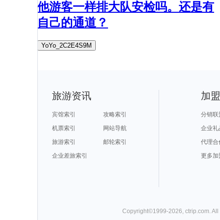
他游客一样排大队安检吗。还是有
自己的通道？
YoYo_2C2E4S9M
旅游资讯
加
宾馆索引
攻略索引
分销联
机票索引
网站导航
企业礼
旅游索引
邮轮索引
代理合
企业差旅索引
更多加
Copyright©
1999-
2026
,
ctrip.com
. Al