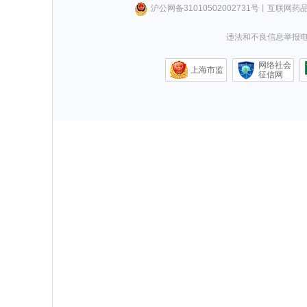
沪公网备31010502002731号
丨
互联网药
违法和不良信息举报电话0
网络社会
上海市监
征信网