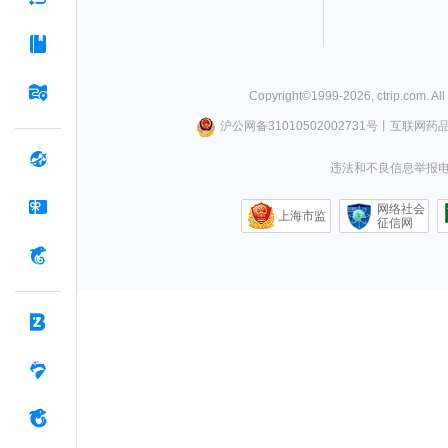
Copyright©
1999-
2026
,
ctrip.com
. Al
沪公网备31010502002731号
丨
互联网药
违法和不良信息举报电话0
网络社会
上海市监
征信网