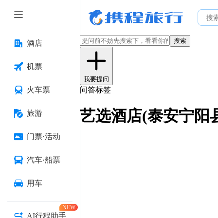
搜索
酒店
机票
我要提问
火车票
问答标签
艺选酒店(泰安宁阳
旅游
门票·活动
汽车·船票
用车
NEW
AI行程助手