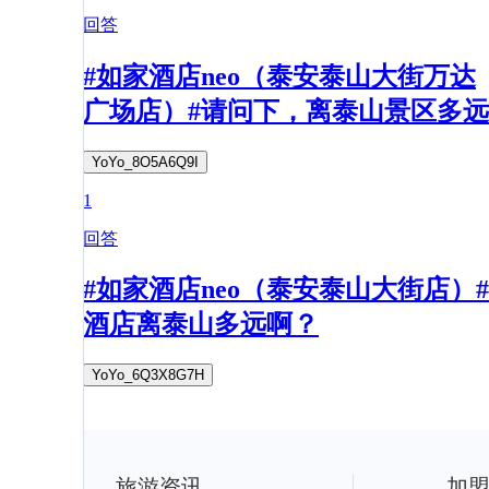
回答
#如家酒店neo（泰安泰山大街万达
广场店）#请问下，离泰山景区多远
YoYo_8O5A6Q9I
1
回答
#如家酒店neo（泰安泰山大街店）#
酒店离泰山多远啊？
YoYo_6Q3X8G7H
旅游资讯
加