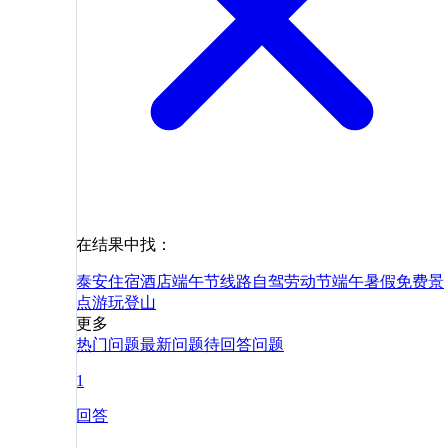
在结果中找：
泰安
住宿
酒店
端午节
线路
自驾
劳动节
端午
暑假
免费
景
点
游玩
登山
更多
热门问题
最新问题
待回答问题
1
回答