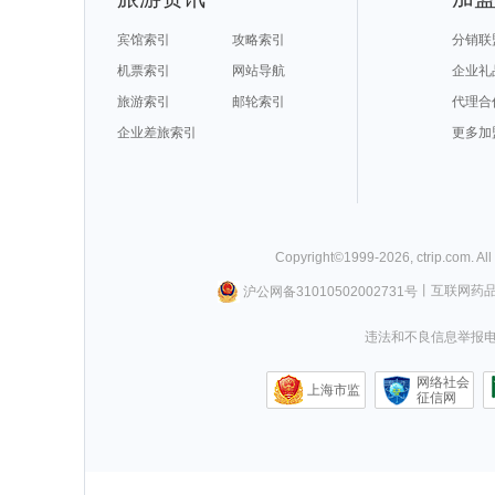
宾馆索引
攻略索引
分销联
机票索引
网站导航
企业礼
旅游索引
邮轮索引
代理合
企业差旅索引
更多加
Copyright©
1999-
2026
,
ctrip.com
. Al
沪公网备31010502002731号
丨
互联网药
违法和不良信息举报电话0
网络社会
上海市监
征信网