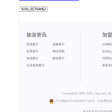
YoYo_2C7X4H5J
旅游资讯
加
宾馆索引
攻略索引
分销联
机票索引
网站导航
企业礼
旅游索引
邮轮索引
代理合
企业差旅索引
更多加
Copyright©
1999-
2026
,
ctrip.com
. Al
沪公网备31010502002731号
丨
互联网药
违法和不良信息举报电话0